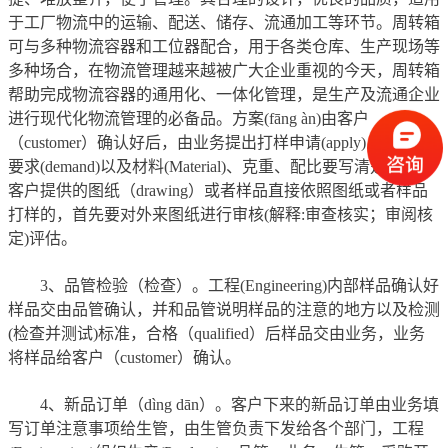
于工厂物流中的运输、配送、储存、流通加工等环节。周转箱
可与多种物流容器和工位器配合，用于各类仓库、生产现场等
多种场合，在物流管理越来越被广大企业重视的今天，周转箱
帮助完成物流容器的通用化、一体化管理，是生产及流通企业
进行现代化物流管理的必备品。方案(fāng àn)由客户
（customer）确认好后，由业务提出打样申请(apply)，客户的
要求(demand)以及材料(Material)、克重、配比要写清楚，对于
客户提供的图纸（drawing）或者样品直接依照图纸或者样品
打样的，首先要对外来图纸进行审核(解释:审查核实；审阅核
定)评估。
3、品管检验（检查）。工程(Engineering)内部样品确认好
样品交由品管确认，并和品管说明样品的注意的地方以及检测
(检查并测试)标准，合格（qualified）后样品交由业务，业务
将样品给客户（customer）确认。
4、新品订单（dìng dān）。客户下来的新品订单由业务填
写订单注意事项给生管，由生管负责下发给各个部门，工程