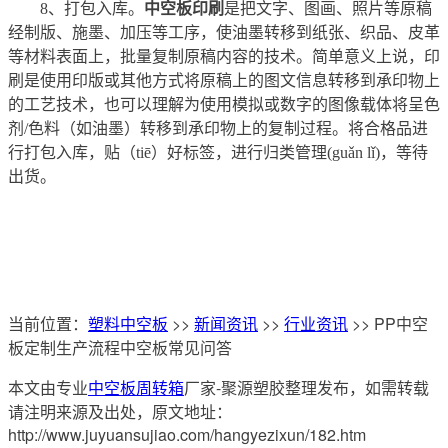
8、打包入库。
中空板印刷
是把文字、图画、照片等原稿
经制版、施墨、加压等工序，使油墨转移到纸张、织品、皮革
等材料表面上，批量复制原稿内容的技术。简单意义上说，印
刷是使用印版或其他方式将原稿上的图文信息转移到承印物上
的工艺技术，也可以理解为使用模拟或数字的图像载体将呈色
剂/色料（如油墨）转移到承印物上的复制过程。将合格品进
行打包入库，贴（tiē）好标签，进行归类管理(guǎn lǐ)，等待
出货。
当前位置：
塑料中空板
>>
新闻资讯
>>
行业资讯
>> PP中空
板定制生产流程中空板常见问答
本文由专业
中空板周转箱
厂家-聚源塑胶整理发布，如需转载
请注明来源及出处，原文地址：
http://www.juyuansujiao.com/hangyezixun/182.htm