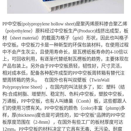
PP中空板(polypropylene hollow sheet)是聚丙烯原料掺合聚乙烯
（polyethylene）原料经过中空板生产(Produce)线挤出成型，板
材（sheet material）的截面为格子（grid）形状，因此也叫格子
中空板。中空板刀卡是一种新型的环保包装材料，在使用过程
中不会产生灰尘，且使用寿命长，是瓦楞纸板寿命的4-10倍以
上，可回收利用，有逐渐代替纸制瓦楞板的趋势，主要体现在
产品包装上。另外由于PP中空板质轻，韧性好，尺寸灵活，
相对成本低，配备各种配件成型的PP中空板周转箱有替代注
塑周转箱的势头。 在国外也有叫双壁板（TwinWall
Polypropylene Sheet），在国内的叫法就多了，如：塑料（结
构:合成树脂、增塑剂、稳定剂、色料)中空板，塑胶中空板，
万通板，PP中空板，也有人叫蜂巢（Comb）板，这些都跟人
们的使用习惯有关。PP中空板的颜色（color)丰富（plump)多
样，厚(thickness)度也是可调性的，如“中空板”品牌的PP中空
板厚度范围在（2-8mm），在国外有些工厂的板材厚度可达
12mm。PP中空板的材料决定了它具有无毒、无污染、耐腐