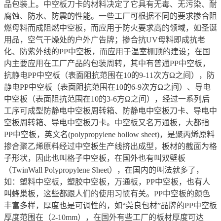
品包装上。中空板刀卡的材料决定了它具有无毒、无污染、耐
腐蚀、防水、防震的性能。一些工厂可根据不同的要求掺合阻
燃母料而成阻燃中空板，而应用于防火要求高的领域，如圣诞
用品，空气干燥处的户外广告牌；掺合抗UV母料即成抗老
化、防紫外线的PP中空板，而应用于温室棚顶的建设；在国
内主要应用在工厂产品的包装周转，其中有普通PP中空板，
抗静电PP中空板（表面阻抗范围在10的9-11次方Ω之间），防
静电PP中空板（表面阻抗范围在10的6-9次方Ω之间）、导电
中空板（表面阻抗范围在10的3-6方Ω之间），经过一系列后
工序可成型防静电中空板周转箱、防静电中空板刀卡、导电中
空板周转箱、导电中空板刀卡。中空板又名万通板，大都指
PP中空板，英文名(polypropylene hollow sheet)，是聚丙烯原料
掺合聚乙烯原料经过中空板生产线挤出成型，板材的截面为格
子形状，因此也叫格子中空板，在国外也有叫双壁板
（TwinWall Polypropylene Sheet），在国内的叫法就多了，
如：塑料中空板，塑胶中空板，万通板，PP中空板，也有人
叫蜂巢板，这些都跟人们的使用习惯有关。PP中空板的颜色
丰富多样，厚度也是可调性的，如“莞良包材”品牌的PP中空板
厚度范围在（2-10mm），在国外有些工厂的板材厚度可达