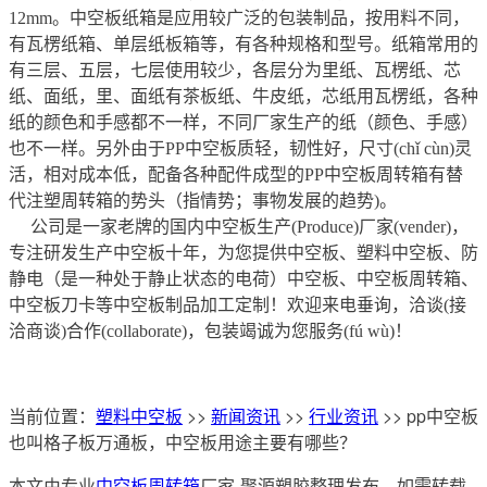
12mm。中空板纸箱是应用较广泛的包装制品，按用料不同，
有瓦楞纸箱、单层纸板箱等，有各种规格和型号。纸箱常用的
有三层、五层，七层使用较少，各层分为里纸、瓦楞纸、芯
纸、面纸，里、面纸有茶板纸、牛皮纸，芯纸用瓦楞纸，各种
纸的颜色和手感都不一样，不同厂家生产的纸（颜色、手感）
也不一样。另外由于PP中空板质轻，韧性好，尺寸(chǐ cùn)灵
活，相对成本低，配备各种配件成型的PP中空板周转箱有替
代注塑周转箱的势头（指情势；事物发展的趋势)。
公司是一家老牌的国内中空板生产(Produce)厂家(vender)，
专注研发生产中空板十年，为您提供中空板、塑料中空板、防
静电（是一种处于静止状态的电荷）中空板、中空板周转箱、
中空板刀卡等中空板制品加工定制！欢迎来电垂询，洽谈(接
洽商谈)合作(collaborate)，包装竭诚为您服务(fú wù)！
当前位置：
塑料中空板
>>
新闻资讯
>>
行业资讯
>> pp中空板
也叫格子板万通板，中空板用途主要有哪些？
本文由专业
中空板周转箱
厂家-聚源塑胶整理发布，如需转载