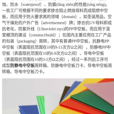
蚀、防水（waterproof）、防震(fáng zhèn)的性能(xìng néng)。
一些工厂可根据不同的要求掺合阻止燃烧母料而成阻燃中空
板，而应用于防火要求高的领域（domain），如圣诞用品，空
气干燥处的户外广告（advertisement）牌；掺合抗UV母料即成
抗老化、防紫外线（Ultraviolet rays)的PP中空板，而应用于温
室棚顶的建设（construct/build）；在国内主要应用在工厂产品
的包装（packaging）周转，其中有普通PP中空板，抗静电PP
中空板（表面阻抗范围在10的9-11次方Ω之间），防静电PP中
空板（表面阻抗范围在10的6-9次方Ω之间）、导电中空板
（表面阻抗范围在10的3-5方Ω之间），经过一系列后工序可
成型
防静电中空板
周转箱、防静电中空板刀卡、导电中空板周
转箱、导电中空板刀卡。