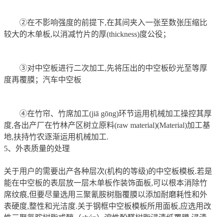
②在不影响强度的前提下,在其间夹入一张至数张压缩比
较大的木单板,以消减竹片的厚(thickness)度公役；
③对中空板进行二次加工,先将压出的中空板砂光至等厚
度再覆膜；汽车中空板
④在竹帘、竹席加工(jiā gōng)环节运用机械加工操控其厚
度,各出产厂在竹林产区树立原料(raw material)(Material)加工基
地,扶持竹农逐渐运用机械加工.
5、外表质量的处理
关于用户的需要出产各种层次(机构的等级)的中空板模板.若是
能在中空板的表层放一层木单板作装饰面板,可以根本消除竹
席纹痕,但要尽量选用三聚氰胺树脂覆膜以添加耐磨耗性和外
表硬度,整性和光洁度.关于钢框中空板模板所用面板,应选用改