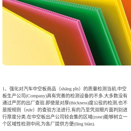
1、强化对汽车中空板商品（shāng pǐn）的质量检测当前,中空
板生产公司(Company)具有完善的检测设备的不多.大多数没有
通过严厉的出厂查验.即使是对厚(thickness)度公役的检测,也不
是按规则（rule）的查验方法进行,有的乃至凭双眼片面判别进
行厚度分类.在中空板出产公司较会集的区域(zone)能够树立一
个区域性检测中间,为各厂提供方便(fāng biàn).