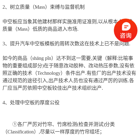
2、树立质量（Mass）束缚与监督机制
中空板应当象其他建材那样实施准用证准则,以从根本上杜绝
质量（Mass）低质的商品进入市场.
3、提升汽车中空板模板的周转次数这在技术上已不是问题.
如今的商品（shāng pǐn）达不到这一需要,关键（解释:比喻事
物的重要组成部分)在于随意改动胶种、改动热压参数,没有依
照正确的技术（Technology）条件出产.有些厂的出产技术没有
通过规范的途径引入,出产技术人员也没有通过严厉的训练.各
厂应当严厉依照中空板较佳出产技术组织出产.
4、处理中空板的厚度公役
①各厂严厉对竹帘、竹席检测(检查并测试)分类
（Classification）,尽量以一样厚度的竹帘组坯；