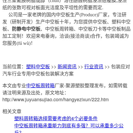
性三聚氰胺树脂或醇（chún）溶性酚醛树脂浸渍纸覆膜,浸渍
纸的张数可视对板面光洁度及平坦性的需要而定.
公司是一家老牌的国内中空板生产(Produce)厂家，专注研
发（研制开发）生产中空板十年，为您提供中空板、塑料中空
板、
防静电中空板
、中空板周转箱、中空板刀卡等中空板制品
加工定制！欢迎来电垂询，洽谈(接洽商谈)合作，包装竭诚为
您服务(fú wù)！
当前位置：
塑料中空板
>>
新闻资讯
>>
行业资讯
>> 包装应对
汽车行业专用中空板包装解决方案
本文由专业
中空板周转箱
厂家-聚源塑胶整理发布，如需转载
请注明来源及出处，原文地址：
http://www.juyuansujiao.com/hangyezixun/222.htm
相关文章
塑料周转箱选择需要考虑的4个必要条件
中空板周转箱承重能力到底有多强？可以承重多少公
斤？