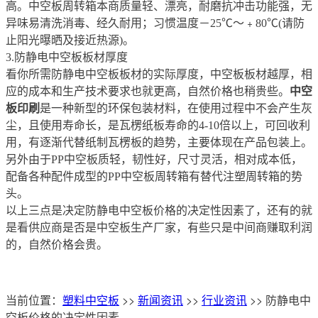
高。中空板周转箱本商质量轻、漂亮，耐磨抗冲击功能强，无
异味易清洗消毒、经久耐用；习惯温度－25℃～﹢80℃(请防
止阳光曝晒及接近热源)。
3.防静电中空板板材厚度
看你所需防静电中空板板材的实际厚度，中空板板材越厚，相
应的成本和生产技术要求也就更高，自然价格也稍贵些。
中空
板印刷
是一种新型的环保包装材料，在使用过程中不会产生灰
尘，且使用寿命长，是瓦楞纸板寿命的4-10倍以上，可回收利
用，有逐渐代替纸制瓦楞板的趋势，主要体现在产品包装上。
另外由于PP中空板质轻，韧性好，尺寸灵活，相对成本低，
配备各种配件成型的PP中空板周转箱有替代注塑周转箱的势
头。
以上三点是决定防静电中空板价格的决定性因素了，还有的就
是看供应商是否是中空板生产厂家，有些只是中间商赚取利润
的，自然价格会贵。
当前位置：
塑料中空板
>>
新闻资讯
>>
行业资讯
>> 防静电中
空板价格的决定性因素