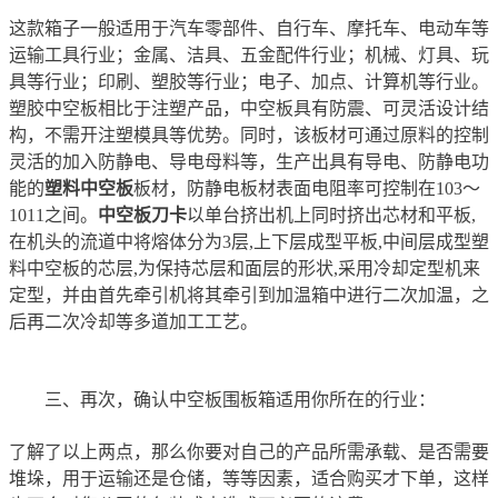
这款箱子一般适用于汽车零部件、自行车、摩托车、电动车等
运输工具行业；金属、洁具、五金配件行业；机械、灯具、玩
具等行业；印刷、塑胶等行业；电子、加点、计算机等行业。
塑胶中空板相比于注塑产品，中空板具有防震、可灵活设计结
构，不需开注塑模具等优势。同时，该板材可通过原料的控制
灵活的加入防静电、导电母料等，生产出具有导电、防静电功
能的
塑料中空板
板材，防静电板材表面电阻率可控制在103～
1011之间。
中空板刀卡
以单台挤出机上同时挤出芯材和平板,
在机头的流道中将熔体分为3层,上下层成型平板,中间层成型塑
料中空板的芯层,为保持芯层和面层的形状,采用冷却定型机来
定型，并由首先牵引机将其牵引到加温箱中进行二次加温，之
后再二次冷却等多道加工工艺。
三、再次，确认中空板围板箱适用你所在的行业：
了解了以上两点，那么你要对自己的产品所需承载、是否需要
堆垛，用于运输还是仓储，等等因素，适合购买才下单，这样