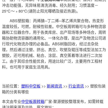
冲击功能强，无异味易清洗消毒、经久耐用；习惯温度－
25℃～﹢80℃(请防止阳光曝晒及接近热源)。
ABS塑胶箱：丙烯腈─丁二烯─苯乙烯共聚合物，热变形
温度较低，可燃，耐候性较差。中空板周转箱可与多种物流容
器和工位器合作，用于各类库房、出产现场等多种场合，周转
箱协助物流容器的通用化、一体化办理，是出产及物流公司进
行现代化物流办理的必备品。ABS树脂回收，经过去杂处
理，然后通过注塑、挤出、真空、吹塑及辊压等成型法加工为
塑胶，还可用机械、粘合、涂层、真空蒸着等法进行二次加
工。由于其综合性能优良，用途比较广泛，主要用作工程材
料，也可用于家庭生活用具。
当前位置：
塑料中空板
>>
新闻资讯
>>
行业资讯
>> 塑胶包装
箱的分类有哪些
本文由专业
中空板周转箱
厂家-聚源塑胶整理发布，如需转载
请注明来源及出处，原文地址：