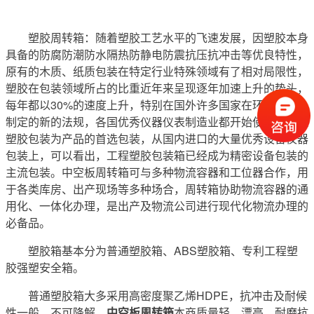
塑胶周转箱：随着塑胶工艺水平的飞速发展，因塑胶本身
具备的防腐防潮防水隔热防静电防震抗压抗冲击等优良特性，
原有的木质、纸质包装在特定行业特殊领域有了相对局限性，
塑胶在包装领域所占的比重近年来呈现逐年加速上升的势头，
每年都以30%的速度上升，特别在国外许多国家在环保包装上
制定的新的法规，各国优秀仪器仪表制造业都开始使用以工程
塑胶包装为产品的首选包装，从国内进口的大量优秀设备仪器
包装上，可以看出，工程塑胶包装箱已经成为精密设备包装的
主流包装。中空板周转箱可与多种物流容器和工位器合作，用
于各类库房、出产现场等多种场合，周转箱协助物流容器的通
用化、一体化办理，是出产及物流公司进行现代化物流办理的
必备品。
塑胶箱基本分为普通塑胶箱、ABS塑胶箱、专利工程塑
胶强塑安全箱。
普通塑胶箱大多采用高密度聚乙烯HDPE，抗冲击及耐候
性一般，不可降解。
中空板周转箱
本商质量轻、漂亮，耐磨抗