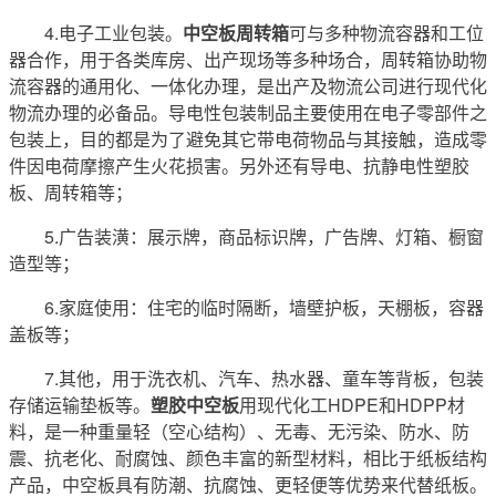
4.电子工业包装。
中空板周转箱
可与多种物流容器和工位
器合作，用于各类库房、出产现场等多种场合，周转箱协助物
流容器的通用化、一体化办理，是出产及物流公司进行现代化
物流办理的必备品。导电性包装制品主要使用在电子零部件之
包装上，目的都是为了避免其它带电荷物品与其接触，造成零
件因电荷摩擦产生火花损害。另外还有导电、抗静电性塑胶
板、周转箱等；
5.广告装潢：展示牌，商品标识牌，广告牌、灯箱、橱窗
造型等；
6.家庭使用：住宅的临时隔断，墙壁护板，天棚板，容器
盖板等；
7.其他，用于洗衣机、汽车、热水器、童车等背板，包装
存储运输垫板等。
塑胶中空板
用现代化工HDPE和HDPP材
料，是一种重量轻（空心结构）、无毒、无污染、防水、防
震、抗老化、耐腐蚀、颜色丰富的新型材料，相比于纸板结构
产品，中空板具有防潮、抗腐蚀、更轻便等优势来代替纸板。