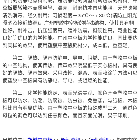
专门的防静电原料制成，是防静电的新型周转包装的材料。
中
空板周转箱
本商质量轻、漂亮，耐磨抗冲击功能强，无异味易
清洗消毒、经久耐用；习惯温度－25℃～﹢80℃(请防止阳光
曝晒及接近热源)。广州塑胶中空板的特殊结构，使其具有韧
性好，耐冲击，抗压强度高，缓冲防震，挺硬性高，弯曲性能
良好等优良的力学性能。广州中空板力学性能优良，同比要达
到同样的效果，使用
塑胶中空板
耗材少，成本低，重量轻。
第二，隔热、隔声防静电、导电、阻燃、由于塑胶中空板
的中空结构，使其传热、传声效果明显低于实心板材，具有良
好的隔热、隔声效果。采用改性、混合、表面喷涂等方法可以
使塑胶中空板具有防静电、导电、或阻燃的性能。
第三，化学性能稳定、表面光滑美观、颜色齐全塑胶中空
板可以防水、防潮、防腐蚀、防虫蚀、免熏蒸，与纸板、木板
相比具有明显优势。由于塑胶中空板的特殊成型工艺，通过色
母粒的调色可以达到任意颜色，而且表面光滑，易于印刷。
当前位置：
塑料中空板
>>
新闻资讯
>>
行业资讯
>> 塑胶中空