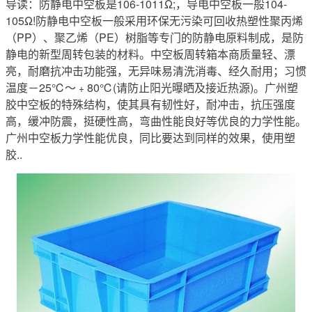
导读：防静电中空板是106-1011Ω;，导电中空板一般104-
105Ω!防静电中空板一般采用环保无污染可回收热塑性聚丙烯
（PP）、聚乙烯（PE）树脂等专门的防静电原料制成，是防
静电的新型周转包装的材料。中空板周转箱本商质量轻、漂
亮，耐磨抗冲击功能强，无异味易清洗消毒、经久耐用；习惯
温度－25℃～﹢80℃(请防止阳光曝晒及接近热源)。广州塑
胶中空板的特殊结构，使其具有韧性好，耐冲击，抗压强度
高，缓冲防震，挺硬性高，弯曲性能良好等优良的力学性能。
广州中空板力学性能优良，同比要达到同样的效果，使用塑
胶..