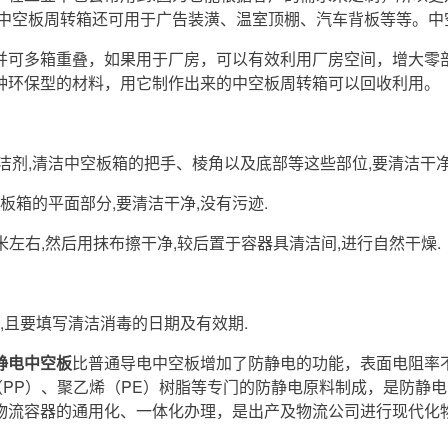
。中空板周转箱还可用于广告装潢、温室顶棚、汽车背板等等。中
多箱重叠，如果用于厂房，可以有效利用厂房空间，增大零部
种环保型的材料，用它制作出来的中空板周转箱可以回收利用。
：
,清洁中空板箱的把手、棱角以及底部等这些部位,要清洁干净,
箱的平面部分,要清洁干净,没有污迹.
左右,然后用抹布擦干净,较后置于容器具清洁间,进行自然干燥.
且要填写清洁消毒的日期及有效期.
静电中空板
比普通导电中空板增加了防静电的功能，表面电阻率不一样
烯（PP）、聚乙烯（PE）树脂等专门的防静电原料制成，是防
物流容器的通用化、一体化办理，是出产及物流公司进行现代化