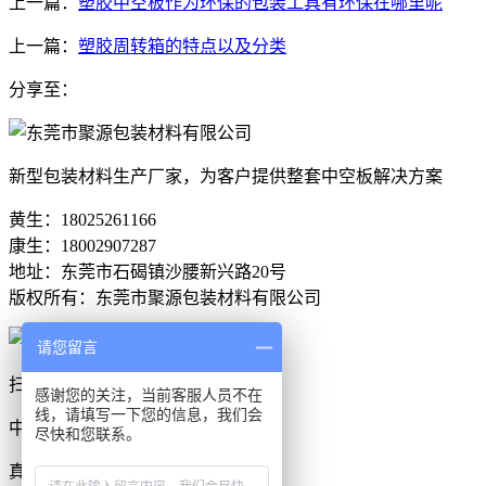
上一篇：
塑胶中空板作为环保的包装工具有环保在哪里呢
上一篇：
塑胶周转箱的特点以及分类
分享至：
新型包装材料生产厂家，为客户提供整套中空板解决方案
黄生：18025261166
康生：18002907287
地址：东莞市石碣镇沙腰新兴路20号
版权所有：东莞市聚源包装材料有限公司
请您留言
扫一扫，关注我们
感谢您的关注，当前客服人员不在
线，请填写一下您的信息，我们会
中空板刀卡生产厂家找聚源塑胶
尽快和您联系。
真实的品牌合作是给客户的信任