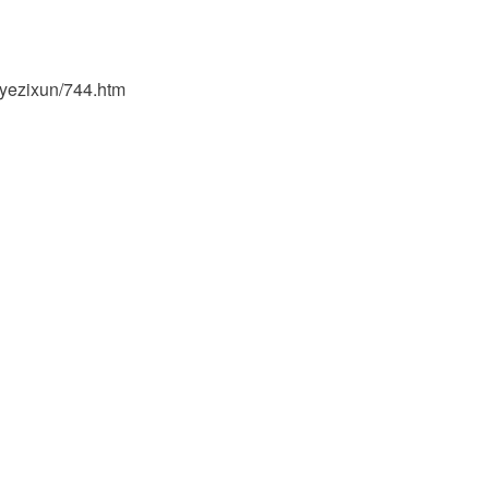
xun/744.htm