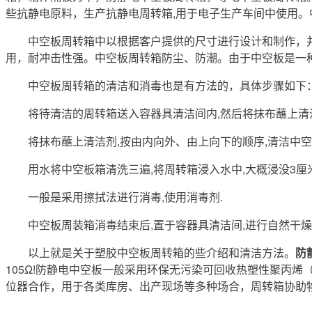
些抗静电原料，生产抗静电周转箱,用于电子生产车间中使用
中空板周转箱中以根据客户提供的尺寸进行设计和制作，并可
用，耐冲击性强。中空板周转箱防尘、防潮。由于中空板是一
中空板周转箱的清洁和消毒也是有方法的，具体步骤如下
将待清洁的周转箱送入容器具清洁间内,然后将抹布蘸上清洁剂
将抹布蘸上清洁剂,按由内向外、由上向下的顺序,清洁中空板
用水将中空板箱清洗三遍,将周转箱浸入水中,大概浸没3厘米
一般是采用擦拭法进行消毒,使用消毒剂.
中空板周装箱消毒结束后,置于容器具清洁间,进行自然干燥,
以上就是关于塑胶中空板周转箱的些介绍和清洁方法。
防
105Ω!防静电中空板一般采用环保无污染可回收热塑性聚丙
位器合作，用于各类库房、出产现场等多种场合，周转箱协助