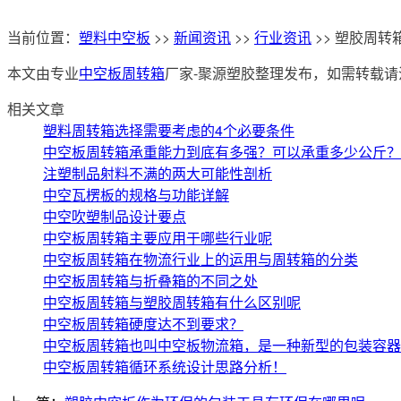
当前位置：
塑料中空板
>>
新闻资讯
>>
行业资讯
>> 塑胶周
本文由专业
中空板周转箱
厂家-聚源塑胶整理发布，如需转载请注明来源及出处
相关文章
塑料周转箱选择需要考虑的4个必要条件
中空板周转箱承重能力到底有多强？可以承重多少公斤？
注塑制品射料不满的两大可能性剖析
中空瓦楞板的规格与功能详解
中空吹塑制品设计要点
中空板周转箱主要应用于哪些行业呢
中空板周转箱在物流行业上的运用与周转箱的分类
中空板周转箱与折叠箱的不同之处
中空板周转箱与塑胶周转箱有什么区别呢
中空板周转箱硬度达不到要求？
中空板周转箱也叫中空板物流箱，是一种新型的包装容器
中空板周转箱循环系统设计思路分析！