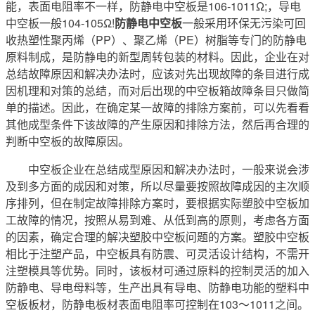
能，表面电阻率不一样，防静电中空板是106-1011Ω;，导电
中空板一般104-105Ω!
防静电中空板
一般采用环保无污染可回
收热塑性聚丙烯（PP）、聚乙烯（PE）树脂等专门的防静电
原料制成，是防静电的新型周转包装的材料。因此，企业在对
总结故障原因和解决办法时，应该对先出现故障的条目进行成
因机理和对策的总结，而对后出现的中空板箱故障条目只做简
单的描述。因此，在确定某一故障的排除方案前，可以先看看
其他成型条件下该故障的产生原因和排除方法，然后再合理的
判断中空板的故障原因。
中空板企业在总结成型原因和解决办法时，一般来说会涉
及到多方面的成因和对策，所以尽量要按照故障成因的主次顺
序排列，但在制定故障排除方案时，要根据实际塑胶中空板加
工故障的情况，按照从易到难、从低到高的原则，考虑各方面
的因素，确定合理的解决塑胶中空板问题的方案。塑胶中空板
相比于注塑产品，中空板具有防震、可灵活设计结构，不需开
注塑模具等优势。同时，该板材可通过原料的控制灵活的加入
防静电、导电母料等，生产出具有导电、防静电功能的塑料中
空板板材，防静电板材表面电阻率可控制在103～1011之间。