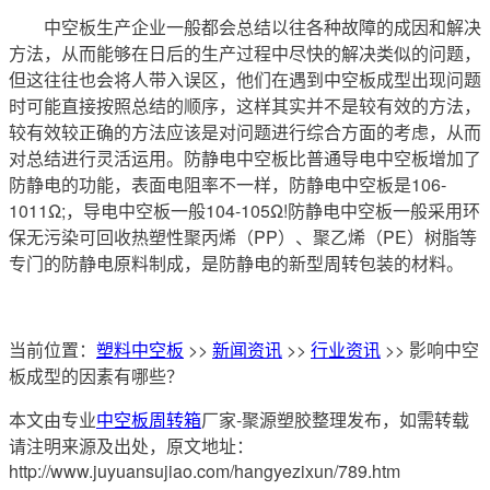
中空板生产企业一般都会总结以往各种故障的成因和解决
方法，从而能够在日后的生产过程中尽快的解决类似的问题，
但这往往也会将人带入误区，他们在遇到中空板成型出现问题
时可能直接按照总结的顺序，这样其实并不是较有效的方法，
较有效较正确的方法应该是对问题进行综合方面的考虑，从而
对总结进行灵活运用。防静电中空板比普通导电中空板增加了
防静电的功能，表面电阻率不一样，防静电中空板是106-
1011Ω;，导电中空板一般104-105Ω!防静电中空板一般采用环
保无污染可回收热塑性聚丙烯（PP）、聚乙烯（PE）树脂等
专门的防静电原料制成，是防静电的新型周转包装的材料。
当前位置：
塑料中空板
>>
新闻资讯
>>
行业资讯
>> 影响中空
板成型的因素有哪些？
本文由专业
中空板周转箱
厂家-聚源塑胶整理发布，如需转载
请注明来源及出处，原文地址：
http://www.juyuansujiao.com/hangyezixun/789.htm