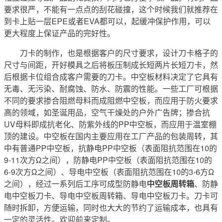
要求很严，不能有一点点的刮花碰撞，这个时候我们就推荐在
到卡上贴一层EPE或者EVA都可以，起缓冲保护作用，可以
更大程度上保证产品的完好性。
刀卡的制作，也是根据客户的尺寸要求，设计刀卡格子的
尺寸与间距，开好模具之后将板压制成长短两片长短刀卡，然
后根据卡位组合成客户需要的刀卡。中空板材料决定了它具有
无毒、无污染、耐腐蚀、防水、防震的性能。一些工厂可根据
不同的要求掺合阻燃母料而成阻燃中空板，而应用于防火要求
高的领域，如圣诞用品，空气干燥处的户外广告牌；掺合抗
UV母料即成抗老化、防紫外线的PP中空板，而应用于温室棚
顶的建设。中空板在国内主要应用在工厂产品的包装周转，其
中有普通PP中空板，抗静电PP中空板（表面阻抗范围在10的
9-11次方Ω之间），防静电PP中空板（表面阻抗范围在10的
6-9次方Ω之间）、导电中空板（表面阻抗范围在10的3-6方Ω
之间），经过一系列后工序可成型防静电
中空板周转箱
、防静
电中空板刀卡、导电中空板周转箱、导电中空板刀卡。刀卡可
随时拆卸，方便运输，同时也大大的节约了运输成本，也具有
一定的灵活性。欢迎前来定制。